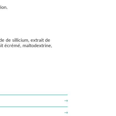
ion.
e de sillicium, extrait de
ait écrémé, maltodextrine,