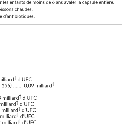
er les enfants de moins de 6 ans avaler la capsule entière.
oissons chaudes.
e d’antibiotiques.
†
lliard
d’UFC
†
-135)
……. 0,09 milliard
†
milliard
d’UFC
†
illiard
d’UFC
†
milliard
d’UFC
†
illiard
d’UFC
†
milliard
d’UFC