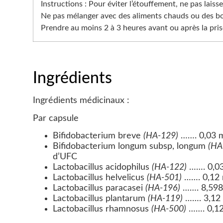
Instructions : Pour éviter l’étouffement, ne pas laiss
Ne pas mélanger avec des aliments chauds ou des b
Prendre au moins 2 à 3 heures avant ou après la pris
Ingrédients
Ingrédients médicinaux :
Par capsule
Bifidobacterium breve
(HA-129)
……. 0,03 mi
Bifidobacterium longum subsp, longum
(HA
d’UFC
Lactobacillus acidophilus
(HA-122)
……. 0,03 
Lactobacillus helvelicus
(HA-501)
……. 0,12 m
Lactobacillus paracasei
(HA-196)
……. 8,598 
Lactobacillus plantarum
(HA-119)
……. 3,12 m
Lactobacillus rhamnosus
(HA-500)
……. 0,12 